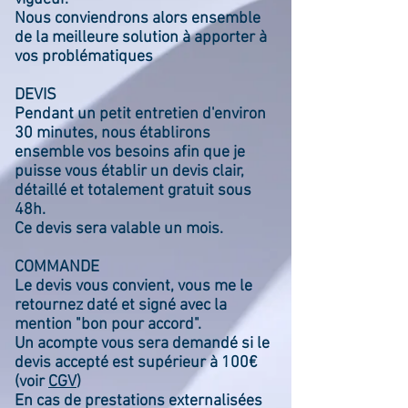
Nous conviendrons alors ensemble
de la meilleure solution à apporter à
vos problématiques
DEVIS
Pendant un petit entretien d'environ
30 minutes, nous établirons
ensemble vos besoins afin que je
puisse vous établir un devis clair,
détaillé et totalement gratuit sous
48h.
Ce devis sera valable un mois.
COMMANDE
Le devis vous convient, vous me le
retournez daté et signé avec la
mention "bon pour accord".
Un acompte vous sera demandé si le
devis accepté est supérieur à 100€
(voir
CGV
)
En cas de prestations externalisées