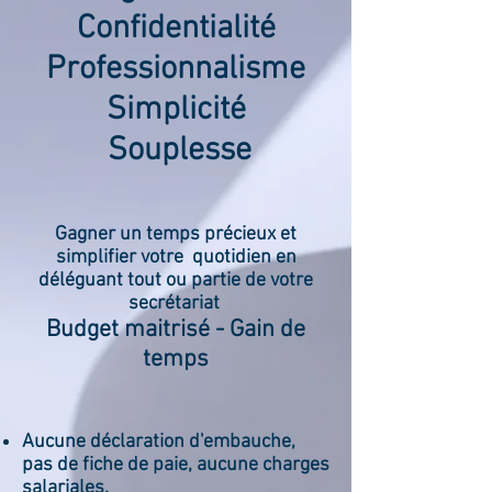
Confidentialité
Professionnalisme
Simplicité
Souplesse
Gagner un temps précieux et
simplifier votre quotidien​ en
déléguant tout ou partie de votre
secrétariat
Budget maitrisé - Gain de
temps
Aucune déclaration d'embauche,
pas de fiche de paie, aucune charges
salariales
.