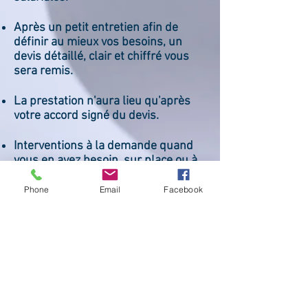
Après un petit entretien afin de
définir au mieux vos besoins, un
devis détaillé, clair et chiffré vous
sera remis.
La prestation n'aura lieu qu'après
votre accord signé du devis.
Interventions à la demande quand
vous en avez besoin, sur place ou à
distance.
Phone
Email
Facebook
Facturation à la prestation ou au
forfait aucun frais de dossier ni de
frais cachés.
Travaux soignés réalisés par une
personne compétente et
d'expérience en toute confidentialité.